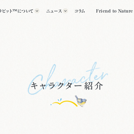
ラビット™について
ニュース
コラム
Friend to Nature
ラビット™の歴史
すべて
グッズ
ター紹介
イベント
公式施設
クス・ポター™について
その他
いて