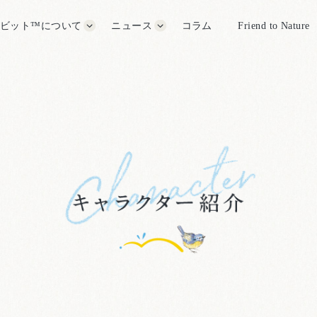
ビット™について
ニュース
コラム
Friend to Nature
ラビット™の歴史
すべて
グッズ
ター紹介
イベント
公式施設
クス・ポター™について
その他
いて