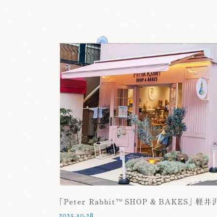
「Peter Rabbit™ SHOP & BAKES」 軽
2025.10.28