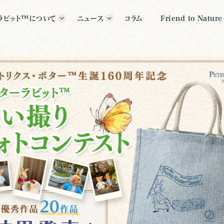
ラビット™について
ニュース
コラム
Friend to Nature
ラビット™の歴史
すべて
グッズ
ター紹介
イベント
公式施設
クス・ポター™について
その他
いて