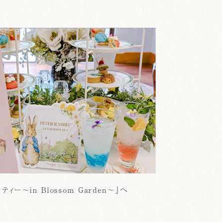
ィー～in Blossom Garden～』へ