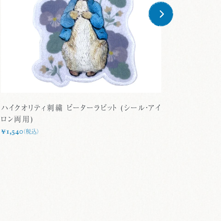
ハイクオリティ刺繍 ピーターラビット (シール・アイ
ハイクオ
ロン両用)
アイロン
¥1,540
（税込）
¥1,540
（