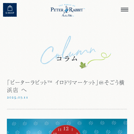
MENU CLOSE
SHOP
「ピーターラビット™ イロドリマーケット」@そごう横
浜店 へ
2025.07.11