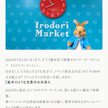
2025年7月14日（月）まで、そごう横浜店で開催中の「ピーターラビット
™ イロドリマーケット」へ。
おはなしに入り込んだような気分で、イベント限定品をはじめとする600
点を超えるアイテムたちとの出会いを楽しみます。
絵本のような光景がお出迎え
2024年に始まった「イロドリマーケット」が、装いも新たに横浜で初開
催。
新バージョンの全国初お披露目となる場に、期待を高めながらエレベー
ターで8階へと向かいます。