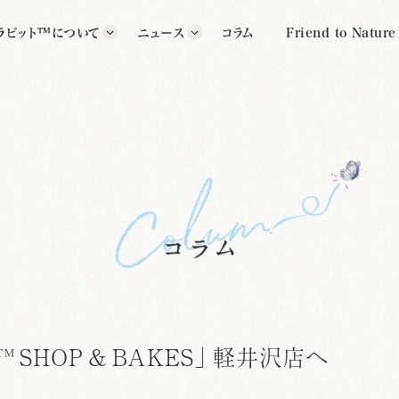
ラビット™について
ニュース
コラム
Friend to Nature
ラビット™の歴史
すべて
グッズ
ター紹介
イベント
公式施設
クス・ポター™について
その他
いて
bit™ SHOP & BAKES」 軽井沢店へ