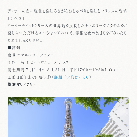
ディナーの前に軽食を楽しみながらおしゃべりを楽しむフランスの習慣
「アペロ」。
ピーターラビットシリーズの世界観を反映したセイボリーやカクテルをお
楽しみいただけるスペシャルアペロで、優雅な夜の始まりをごゆったり
とお楽しみください。
■詳細
会場：ホテルニューグランド
本館1 階 ロビーラウンジ ラ・テラス
開催期間：7 月1 日～ 8 月31 日 平日17:00～19:30(L.O.)
※前日正午までに要予約（
詳細ご予約はこちら
）
横浜マリンタワー