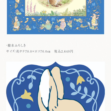
・撥水ふろしき
サイズ：約タテ70.0×ヨコ70.0㎝ 税込2,640円