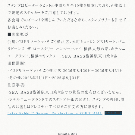
スタンプはピーターラビットと仲間たち全10種を用意しており、６種以上
で限定のステッカーをご用意しております。
各会場でのイベントを楽しんでいただきながら、スタンプラリーも併せて
お楽しみください。
■開催概要
会場：イロドリマーケットそごう横浜店、元町ショッピングストリート、バニ
ラビーンズ ザ ロースタリー ハンマーヘッド、横浜人形の家、ホテルニ
ューグランド、横浜マリンタワー、SEA BASS横浜駅東口乗り場
開催期間：
・イロドリマーケットそごう横浜店：2026年8月20日～2026年8月31日
・その他：2025年7月1日～2025年8月31日
注意事項：
・SEA BASS横浜駅東口乗り場での景品の配布はございません。
・ホテルニューグランドでのスタンプ台紙のお渡し、スタンプの押印、景
品のお渡しはドレスティ・アペロをご注文の方に限ります。
Peter Rabbit™ Summer Celebration in YOKOHAMA
ダウンロード
SHARE ON: