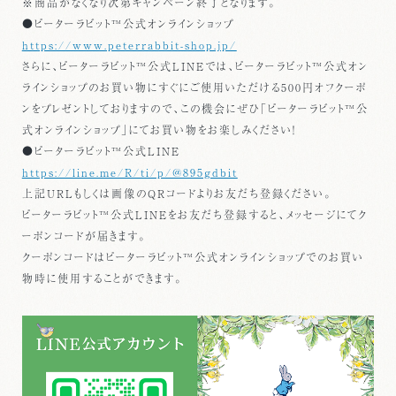
※商品がなくなり次第キャンペーン終了となります。
●ピーターラビット™公式オンラインショップ
https://www.peterrabbit-shop.jp/
さらに、ピーターラビット™公式LINEでは、ピーターラビット™公式オン
ラインショップのお買い物にすぐにご使用いただける500円オフクーポ
ンをプレゼントしておりますので、この機会にぜひ「ピーターラビット™公
式オンラインショップ」にてお買い物をお楽しみください！
●ピーターラビット™公式LINE
https://line.me/R/ti/p/@895gdbit
上記URLもしくは画像のQRコードよりお友だち登録ください。
ピーターラビット™公式LINEをお友だち登録すると、メッセージにてク
ーポンコードが届きます。
クーポンコードはピーターラビット™公式オンラインショップでのお買い
物時に使用することができます。