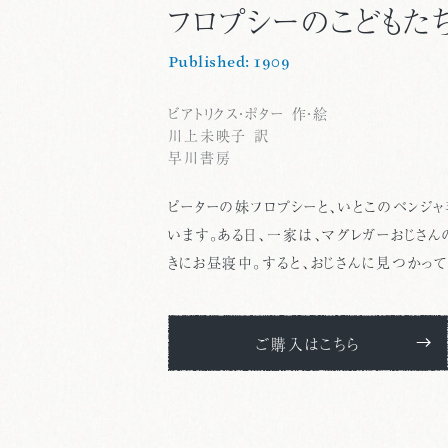
フロプシーのこどもた
Published: 1909
ビアトリクス・ポター 作・絵
川上未映子 訳
早川書房
ピーターの妹フロプシーと、いとこのベンジャ
います。ある日、一家は、マグレガーおじさん
きにお昼寝中。すると、おじさんに見つかって
ご購入はこちら