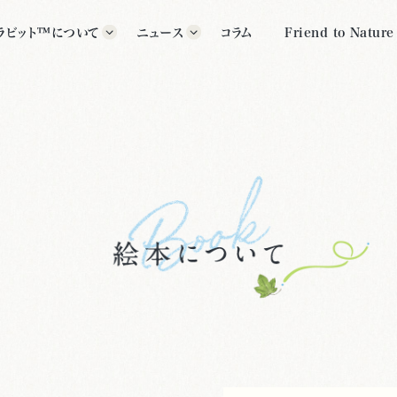
ラビット™について
ニュース
コラム
Friend to Nature
ラビット™の歴史
すべて
グッズ
ター紹介
イベント
公式施設
クス・ポター™について
その他
いて