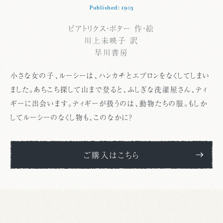
Published: 1905
ビアトリクス・ポター 作・絵
川上未映子 訳
早川書房
小さな女の子、ルーシーは、ハンカチとエプロンをなくしてしまい
ました。あちこち探して山まで登ると、ふしぎな洗濯屋さん、ティ
ギーに出会います。ティギーが扱うのは、動物たちの服。もしか
してルーシーのなくし物も、このなかに？
ご購入はこちら