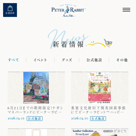
MENU CLOSE
SHOP
すべて
イベント
グッズ
公式施設
その他
6月21日までの期間限定！ナガシ
重要文化財旧下関英国領事館
マスパーランドにピーターラビット
にてピーターラビット™ハッピーイ
のフォトスポットが登場♪特定日
ースター2026が開催中！
2026.03.11
2026.03.10
公式施設
公式施設
にはキャラクターグリーティング
も！