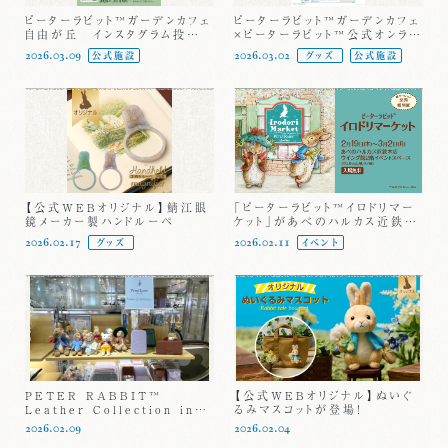
ピーターラビット™ガーデンカフェ
ピーターラビット™ガーデンカフェ
自由が丘 インスタグラム投稿で
×ピーターラビット™公式オンライ
さまざまな種セットとオリジナルキ
ンショップ コラボメニュー販売！
2026.03.09
2026.03.02
公式施設
グッズ
公式施設
ーチャームを配布します！
【公式WEBオリジナル】鯖江眼
「ピーターラビット™イロドリマー
鏡メーカー製ハンドルーペ
ケット」があべのハルカス近鉄本
店で関西初開催！
2026.02.17
2026.02.11
グッズ
イベント
PETER RABBIT™
【公式WEBオリジナル】ぬいぐ
Leather Collection inセ
るみマスコットが登場！
レオ八王子
2026.02.09
2026.02.04