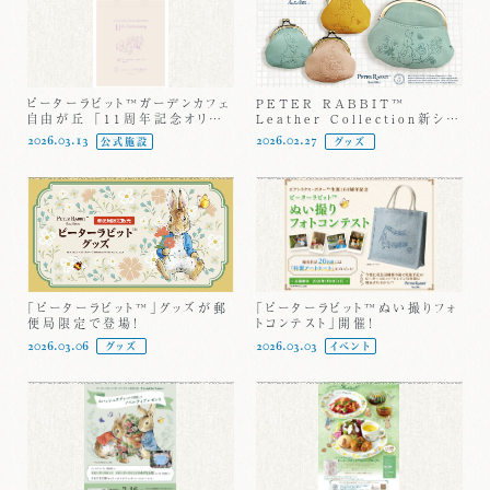
ピーターラビット™ガーデンカフェ
PETER RABBIT™
自由が丘 「11周年記念オリジ
Leather Collection新シリ
ナルトートバッグ」プレゼント♪
ーズ
2026.03.13
2026.02.27
公式施設
グッズ
「ピーターラビット™」グッズが郵
「ピーターラビット™ぬい撮りフォ
便局限定で登場！
トコンテスト」開催！
2026.03.06
2026.03.03
グッズ
イベント