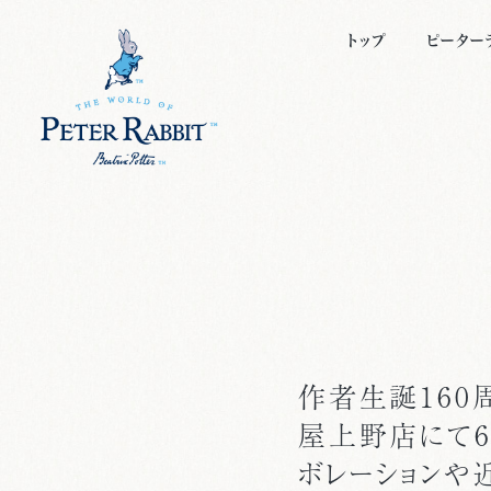
トップ
ピーター
ピーター
キャラク
ビアトリ
絵本につ
作者生誕160
屋上野店にて6
ボレーションや