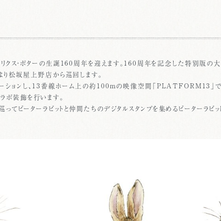
アトリクス・ポターの生誕160周年を迎えます。160周年を記念した特別版の
木）より松坂屋上野店から巡回します。
ーションし、13番線ホーム上の約100ｍの映像空間「PLATFORM13
ラボ装飾を行います。
を巡ってピーターラビットと仲間たちのデジタルスタンプを集めるピーターラビッ