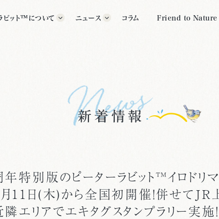
ラビット™について
ニュース
コラム
Friend to Nature
ラビット™の歴史
すべて
グッズ
ター紹介
イベント
公式施設
クス・ポター™について
その他
いて
周年特別版のピーターラビット™イロドリ
月11日(木)から全国初開催！併せてＪＲ
近隣エリアでエキタグスタンプラリー実施！