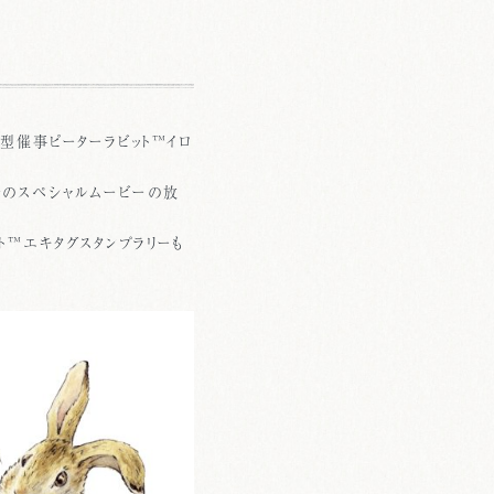
大型催事ピーターラビット™イロ
」でのスペシャルムービーの放
ト™エキタグスタンプラリーも