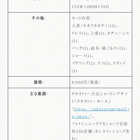
170W×280H×70D
その他：
セット内容：
人形（ネオリカボディ）(1)、
ドレス(1)、上着(1)、カチューシャ
(1)、
バッグ(1)、絵本（紙こもの）(1)、
ショーツ(1)、
イヤリング(1)、クツ(1)、スタンド
(1)
価格：
9,000円（税抜）
主な販路：
タカラトミー公式ショッピングサイ
ト「タカラトミーモール」
（
https://takaratomymall.j
p/shop/
）、
フォトジェニックリカショップ全国
約150店舗（オンラインショップ含
む）