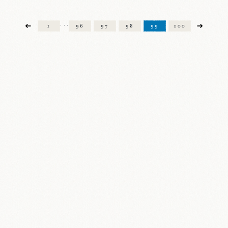
1
96
97
98
99
100
・・・