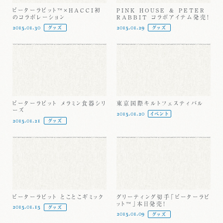
ピーターラビット™×HACCI初
PINK HOUSE & PETER
のコラボレーション
RABBIT コラボアイテム発売！
2015.01.30
2015.01.29
グッズ
グッズ
ピーターラビット メラミン食器シリ
東京国際キルトフェスティバル
ーズ
2015.01.20
イベント
2015.01.21
グッズ
ピーターラビット とことこギミック
グリーティング切手「ピーターラビ
ット™」本日発売！
2015.01.15
グッズ
2015.01.09
グッズ