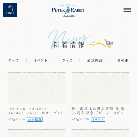
MENU CLOSE
SHOP
すべて
イベント
グッズ
公式施設
その他
“PETER RABBIT
軽井沢絵本の森美術館 開館
Garden Café” がオープン！
25周年記念 「ピーターラビット
の世界」展
2015.02.20
2015.02.18
公式施設
イベント