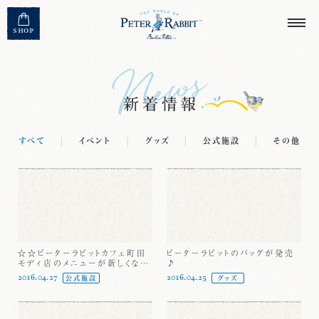
MENU CLOSE
SHOP
すべて
イベント
グッズ
公式施設
その他
☆☆ピーターラビットカフェ町田
ピーターラビットのバッグが発売
モディ店のメニューが新しくなり
♪
ます！☆☆
2016.04.27
2016.04.25
公式施設
グッズ