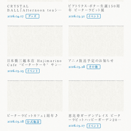
CRYSTAL
ビアトリクス・ポター生誕150周
BALL『Afternoon teaシリ
年 ピーターラビット展
ーズ』に新アイテムが登場！
2016.04.07
2016.03.31
グッズ
イベント
日本橋三越本店 Hajimarino
アニメ放送予定のお知らせ
Cafe “ピーターケーキ” サンプ
2016.03.28
その他
リング
2016.03.25
イベント
ピーターラビットカフェ1周年♪
恵比寿ガーデンプレイス ピータ
ーラビットハッピーガーデン2016
2016.03.18
公式施設
開催
2016.03.17
イベント