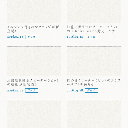
イニシャル付きのマグカップが新
お花に囲まれたピーターラビット
登場！
のiPhone 6s/6対応ジャケット
新発売
2016.04.23
2016.04.22
グッズ
グッズ
お部屋を彩る♪ピーターラビット
母の日にピーターラビットのフラワ
の壁紙が新発売！
ーギフトを送ろう
2016.04.21
2016.04.18
グッズ
グッズ