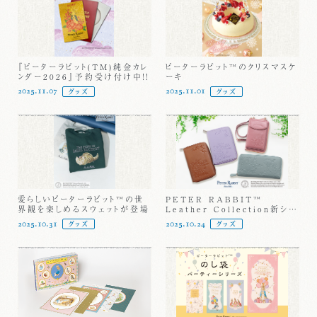
『ピーターラビット(TM)純金カレ
ピーターラビット™のクリスマスケ
ンダー2026』予約受け付け中！！
ーキ
2025.11.07
2025.11.01
グッズ
グッズ
愛らしいピーターラビット™の世
PETER RABBIT™
界観を楽しめるスウェットが登場
Leather Collection新シリ
ーズ
2025.10.31
2025.10.24
グッズ
グッズ