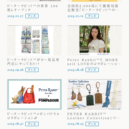
ピーターラビット™の世界 100
全国約2,000局にて郵便局限
枚レターブック
定販売「ピーターラビット™のし
袋パーティーシリーズ」が新登
2025.10.17
2025.10.02
グッズ
グッズ
場！
ピーターラビット™がカー用品専
Peter Rabbit™と MORE
門店にやってきた!?
self LOVEのコラボレーション
アイテム発売開始！
2025.09.26
2025.08.08
グッズ
グッズ
ピーターラビット™×ポンパドウル
PETER RABBIT™
コラボレーション🥖
Leather Collectionシリー
ズ
2025.06.30
2025.06.25
グッズ
グッズ