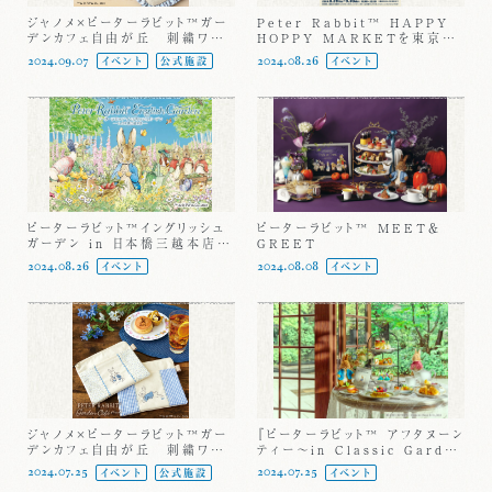
ジャノメ×ピーターラビット™ガー
Peter Rabbit™ HAPPY
デンカフェ自由が丘 刺繍ワー
HOPPY MARKETを東京キ
クショップ第4弾を開催！
ャラクターストリートにて8/29か
2024.09.07
2024.08.26
イベント
公式施設
イベント
ら開催！
ピーターラビット™イングリッシュ
ピーターラビット™ MEET＆
ガーデン in 日本橋三越本店
GREET
日本橋三越の英国展とピーター
2024.08.26
2024.08.08
イベント
イベント
ラビットがコラボレーション！
ジャノメ×ピーターラビット™ガー
『ピーターラビット™ アフタヌーン
デンカフェ自由が丘 刺繍ワー
ティー～in Classic Garden
クショップ第3弾を開催！
～』がフジテレビ『なりゆき街道
2024.07.25
2024.07.25
イベント
公式施設
イベント
旅』で紹介されます