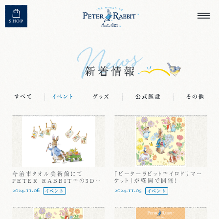
MENU CLOSE
SHOP
すべて
イベント
グッズ
公式施設
その他
今治市タオル美術館にて
「ピーターラビット™イロドリマー
PETER RABBIT™の3Dプ
ケット」が盛岡で開催！
ロジェクションマッピングを開催
2024.11.06
2024.11.05
イベント
イベント
中！