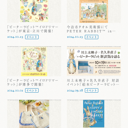
「ピーターラビット™イロドリマー
今治市タオル美術館にて
ケット」が東京・立川で開催！
PETER RABBIT™ in
TOWEL MUSEUM を初開
2024.10.23
2024.10.23
イベント
イベント
催中！
「ピーターラビット™イロドリマー
川上未映子×名久井直子 対談
ケット」が博多で開催！
イベント「絵本ピーターラビット™
新訳版を語る～かわいくてキケ
2024.10.02
2024.09.18
イベント
イベント
ンがいっぱいの世界へ～」