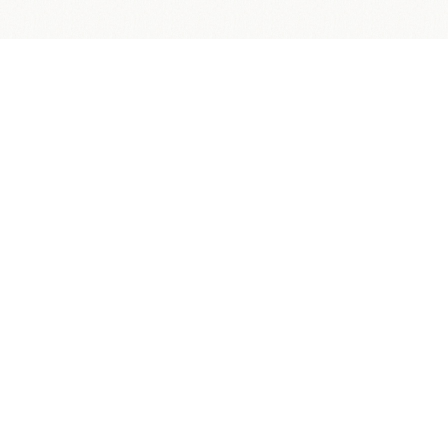
お問い合わせ
プライバシーポリシー
このWebサイト上の文書・写真などの著作権は、特に明記のない限り
フレデリッ
ク・ウォーン・アンド・カンパニー・リミテッド
に帰属します。
これらの著作物の全部
または一部を著作権者の許諾を得ずに複製することは著作権法で禁じられて
います。