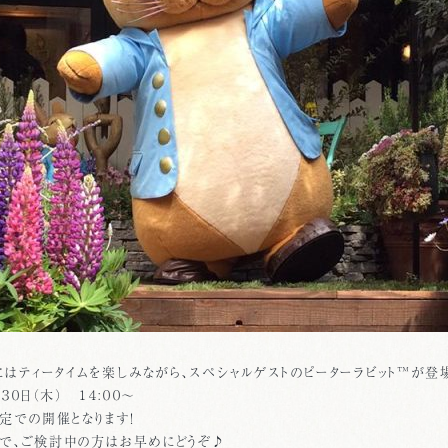
にはティータイムを楽しみながら、スペシャルゲストのピーターラビット™が登
３０日（木） １４:００～
定での開催となります！
で、ご検討中の方はお早めにどうぞ♪