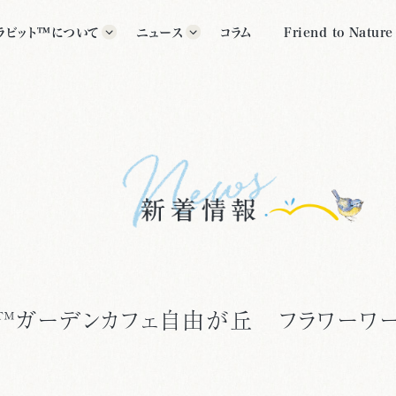
ラビット™について
ニュース
コラム
Friend to Nature
ラビット™の歴史
すべて
グッズ
ター紹介
イベント
公式施設
クス・ポター™について
その他
いて
ト™ガーデンカフェ自由が丘 フラワーワー