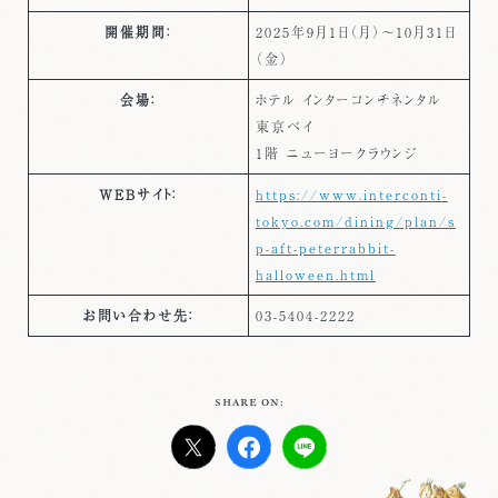
開催期間：
2025年9月1日（月）～10月31日
（金）
会場：
ホテル インターコンチネンタル
東京ベイ
1階 ニューヨークラウンジ
WEBサイト：
https://www.interconti-
tokyo.com/dining/plan/s
p-aft-peterrabbit-
halloween.html
お問い合わせ先：
03-5404-2222
SHARE ON: