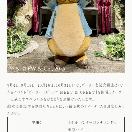
9月4日、9月18日、10月16日、10月31日には、ピーターと記念撮影がで
きるイベント「ピーターラビット™ MEET & GREET」を開催。ピータ
ーと過ごすスペシャルなひとときをお届けいたします。
絵本に登場する仲間たちとともに、心躍る秋のティータイムをお楽しみく
ださい。
主催：
ホテル インターコンチネンタル
東京ベイ