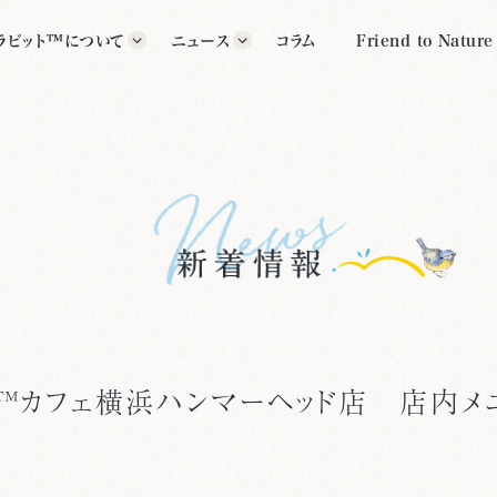
ラビット™について
ニュース
コラム
Friend to Nature
ラビット™の歴史
すべて
グッズ
ター紹介
イベント
公式施設
クス・ポター™について
その他
いて
ト™カフェ横浜ハンマーヘッド店 店内メ