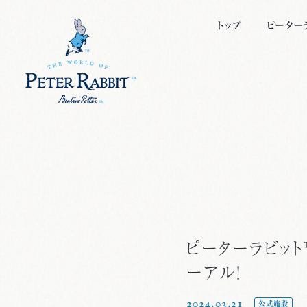
トップ
ピーター
ピーター
キャラク
ビアトリ
絵本につ
ピーターラビッ
ーアル！
2024.03.21
公式施設