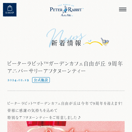
MENU CLOSE
SHOP
ピーターラビット™ガーデンカフェ自由が丘 9周年
アニバーサリーアフタヌーンティー
2024.02.19
公式施設
ピーターラビット™ガーデンカフェ自由が丘は今年で9周年を迎えます！
皆様に感謝の気持ちを込めて
特別なアフタヌーンティーをご用意しました♪