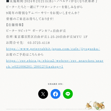
■実施期間：2024年2月21日(水)～ノベルティがなくなり次第終了
ピーターたちと一緒にアフタヌーンティーを楽しみながら
9周年の特別なアニバーサリーをお祝いしませんか？
皆様のご来店お待ちしております！
【店舗情報】
ピーターラビット™ ガーデンカフェ自由が丘
住所：東京都目黒区自由が丘1-25-20自由が丘MYU 1F
お問合せ先： 03-3725-4118
https://www.peterrabbit-japan.com/cafe/jiyugaoka/
お席のご予約はこちらから
https://rsv.ebica.jp/ebica2/webrsv/rsv_searches/sear
ch/e021006201/20012?fixshop=1
SHARE ON: