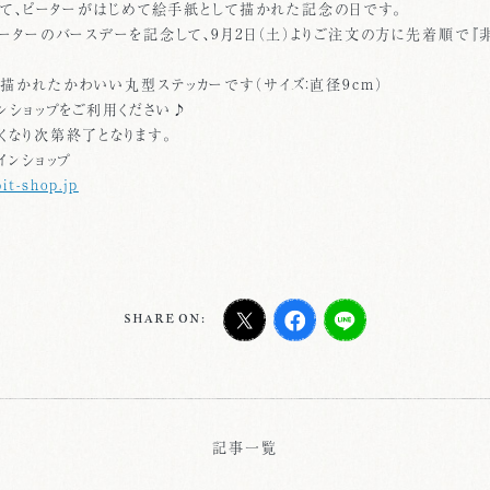
よって、ピーターがはじめて絵手紙として描かれた記念の日です。
ピーターのバースデーを記念して、9月2日（土）よりご注文の方に先着順で『
描かれたかわいい丸型ステッカーです（サイズ：直径9cm）
ンショップをご利用ください♪
くなり次第終了となります。
インショップ
t-shop.jp
SHARE ON:
記事一覧