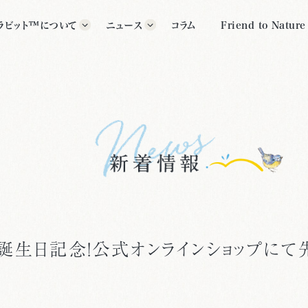
ラビット™について
ニュース
コラム
Friend to Nature
ラビット™の歴史
すべて
グッズ
ター紹介
イベント
公式施設
クス・ポター™について
その他
いて
ト誕生日記念！公式オンラインショップにて先